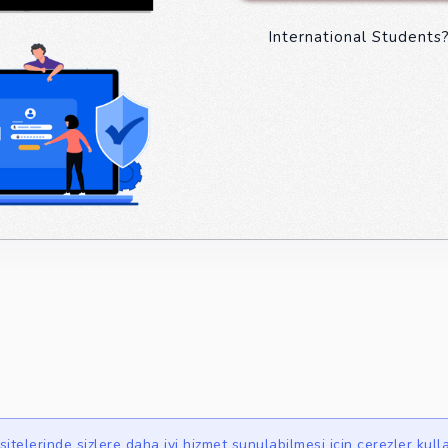
International Students?
itelerinde sizlere daha iyi hizmet sunulabilmesi için çerezler kull