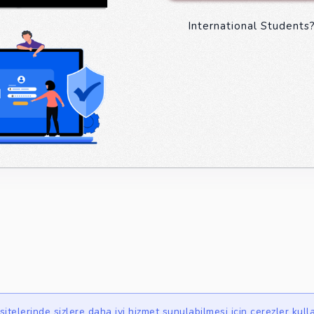
International Students?
itelerinde sizlere daha iyi hizmet sunulabilmesi için çerezler kull